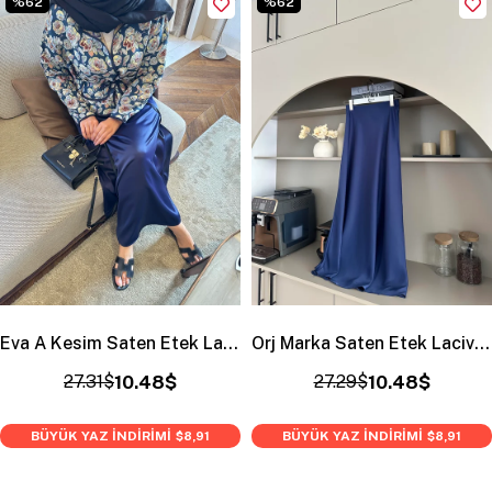
%62
%62
Eva A Kesim Saten Etek Lacivert
Orj Marka Saten Etek Lacivert
27.31$
10.48$
27.29$
10.48$
BÜYÜK YAZ İNDİRİMİ
BÜYÜK YAZ İNDİRİMİ
$8,91
$8,91