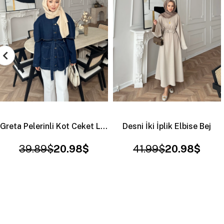
Desni İki İplik Elbise Bej
Tera Triko Takım Kahve
41.99$
20.98$
46.19$
20.98$