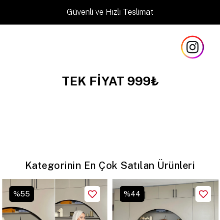
Güvenli ve Hızlı Teslimat
TEK FIYAT 999₺
Kategorinin En Çok Satılan Ürünleri
%
44
%
29