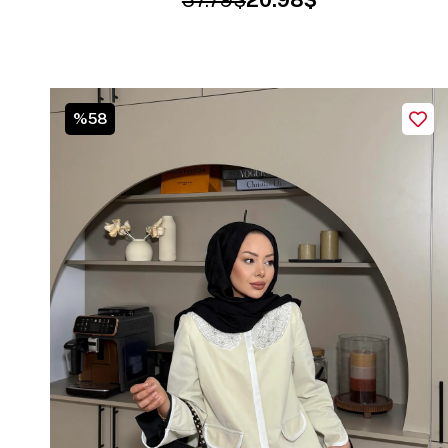
37.79$
20.98$
%58