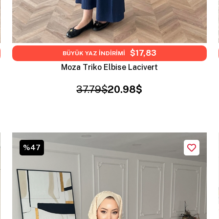
$17,83
BÜYÜK YAZ İNDİRİMİ
Moza Triko Elbise Lacivert
37.79$
20.98$
%47