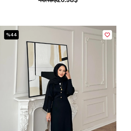
46.19$
20.98$
%44