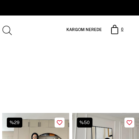
0
KARGOM NEREDE
%
50
%
38