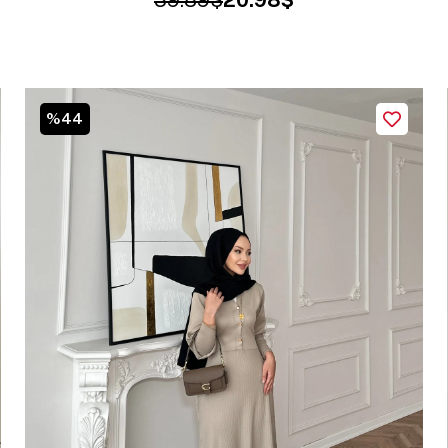
39.89$
20.98$
%44