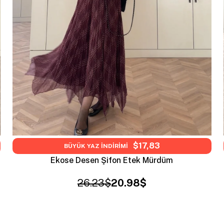
$17,83
BÜYÜK YAZ İNDİRİMİ
Ekose Desen Şifon Etek Mürdüm
26.23$
20.98$