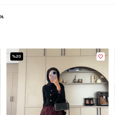
9₺
%20