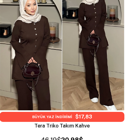
$17,83
BÜYÜK YAZ İNDİRİMİ
Tera Triko Takım Kahve