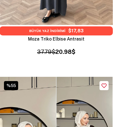
$17,83
BÜYÜK YAZ İNDİRİMİ
Moza Triko Elbise Antrasit
37.79$
20.98$
%55