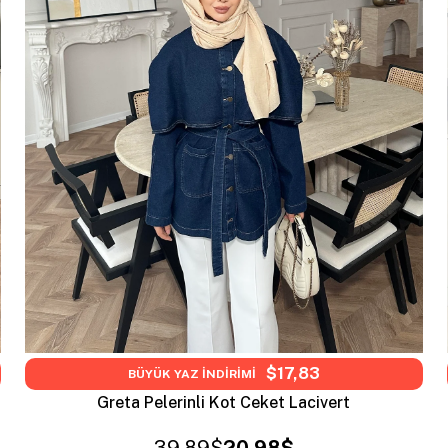
$17,83
BÜYÜK YAZ İNDİRİMİ
Greta Pelerinli Kot Ceket Lacivert