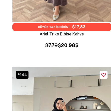
$17,83
BÜYÜK YAZ İNDİRİMİ
Ariel Triko Elbise Kahve
37.79$
20.98$
%44