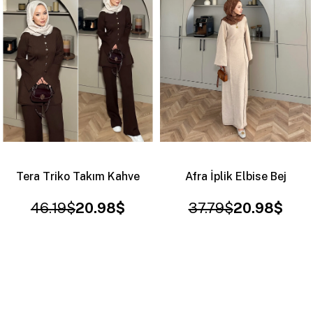
Afra İplik Elbise Bej
Yandan Bağlamalı Scuba Etek Vizon
37.79$
20.98$
29.39$
20.98$