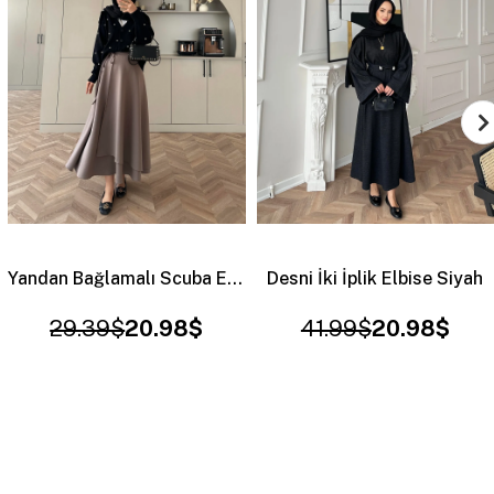
Desni İki İplik Elbise Siyah
Marissa Triko Elbise Gri
41.99$
20.98$
33.59$
20.98$