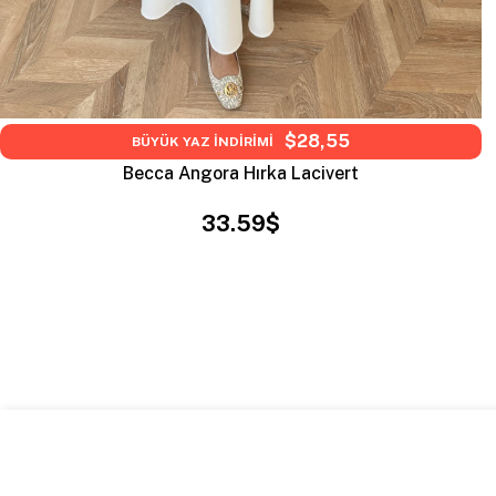
$28,55
BÜYÜK YAZ İNDİRİMİ
Becca Angora Hırka Lacivert
33.59$