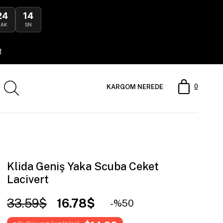
24
12
DAK
SN
0
KARGOM NEREDE
Klida Geniş Yaka Scuba Ceket
Lacivert
33.59$
16.78$
50