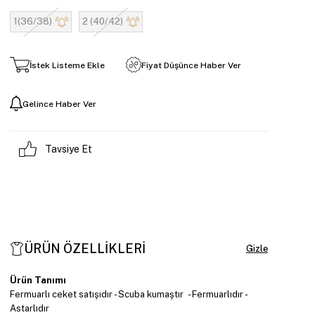
1(36/38)
2 (40/42)
İstek Listeme Ekle
Fiyat Düşünce Haber Ver
Gelince Haber Ver
Tavsiye Et
ÜRÜN ÖZELLIKLERI
Ürün Tanımı
Fermuarlı ceket satışıdır - Scuba kumaştır - Fermuarlıdır -
Astarlıdır