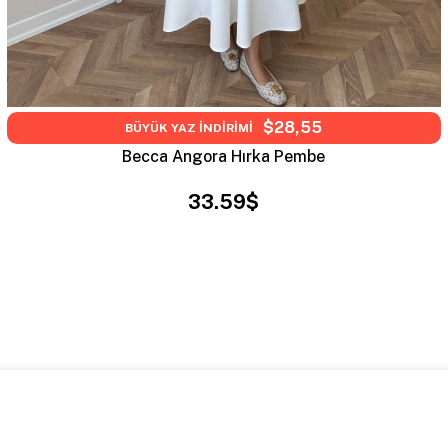
$28,55
BÜYÜK YAZ İNDİRİMİ
Becca Angora Hırka Pembe
33.59$