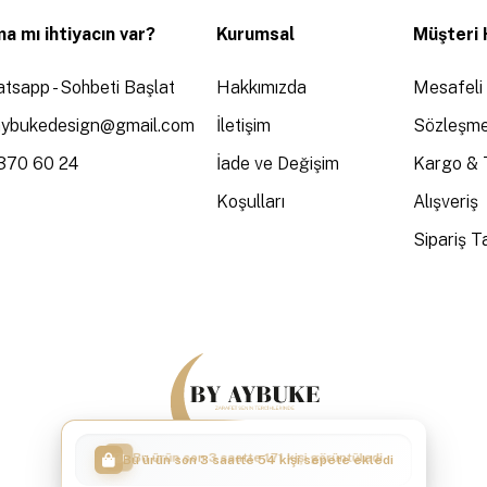
a mı ihtiyacın var?
Kurumsal
Müşteri 
tsapp - Sohbeti Başlat
Hakkımızda
Mesafeli 
aybukedesign@gmail.com
İletişim
Sözleşme
370 60 24
İade ve Değişim
Kargo & 
Koşulları
Alışveriş
Sipariş Ta
Bu ürün son 3 saatte 54 kişi sepete ekledi