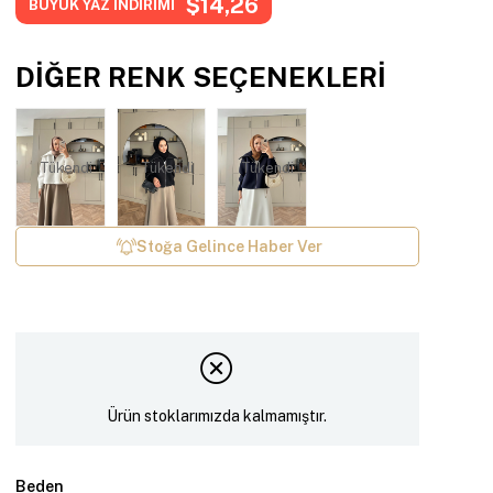
$14,26
BÜYÜK YAZ İNDİRİMİ
DIĞER RENK SEÇENEKLERI
Tükendi
Tükendi
Tükendi
Stoğa Gelince Haber Ver
Ürün stoklarımızda kalmamıştır.
Beden