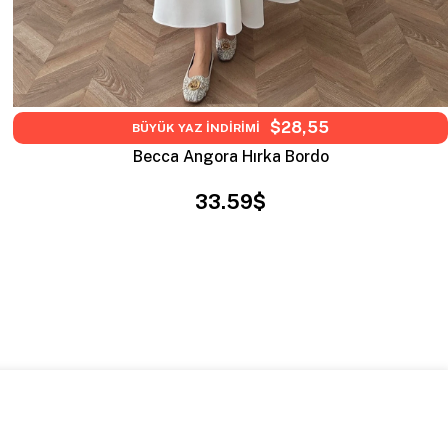
$28,55
BÜYÜK YAZ İNDİRİMİ
Becca Angora Hırka Bordo
33.59$