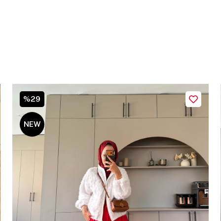
%29
NEW
ITEM