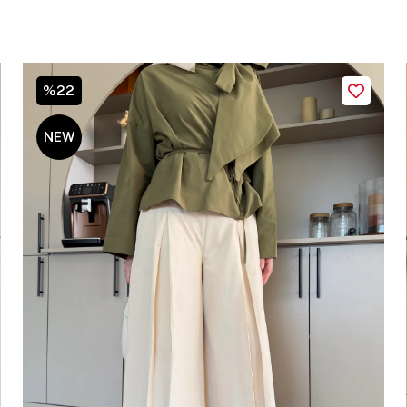
%22
NEW
ITEM