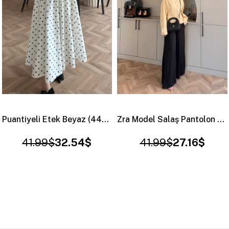
Zra Model Salaş Pantolon Siyah
Orj Marka Saten Etek Beyaz
41.99$
27.16$
27.29$
10.48$