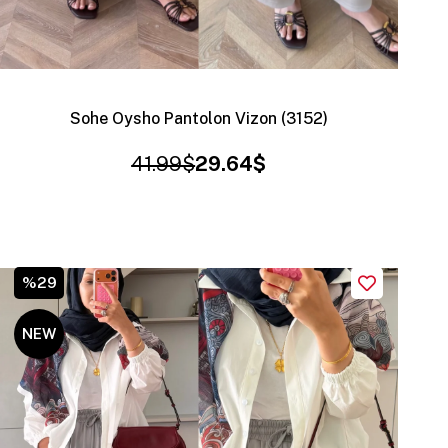
Sohe Oysho Pantolon Vizon (3152)
41.99$
29.64$
%29
NEW
ITEM