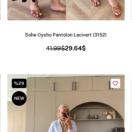
Sohe Oysho Pantolon Lacivert (3152)
41.99$
29.64$
%29
NEW
ITEM