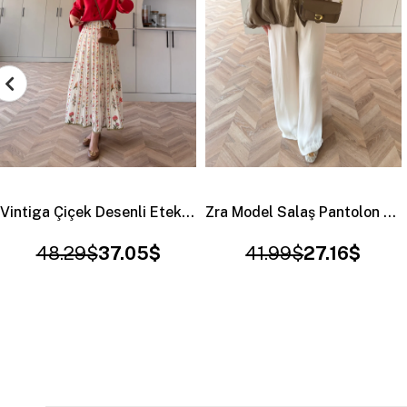
Zra Model Salaş Pantolon Ekru
Puantiyeli Etek Beyaz (4414)
41.99$
27.16$
41.99$
32.54$