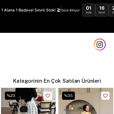
01
16
 1 Alana 1 Bedava! Sınırlı Stok! 🏖️
Süre Bitiyor:
GÜN
SAAT
Safe and Fast De
Kategorinin En Çok Satılan Ürünleri
%
35
%
62