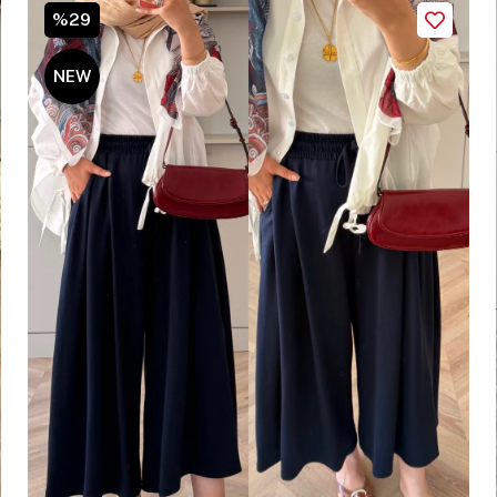
%29
NEW
ITEM