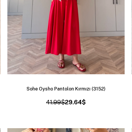
Sohe Oysho Pantolon Kırmızı (3152)
41.99$
29.64$