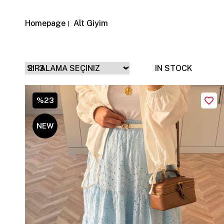
Homepage
Alt Giyim
+ FİLTRE
IN STOCK
%23
NEW
ITEM