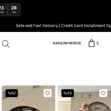
23
25
DAK
SN
livery | Credit Card Installment Opportunity
0
KARGOM NEREDE
%
45
%
29