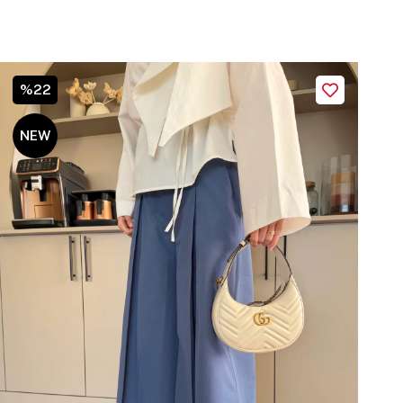
%22
NEW
ITEM