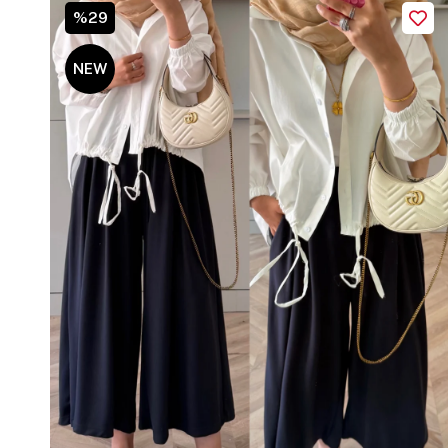
%29
NEW
ITEM