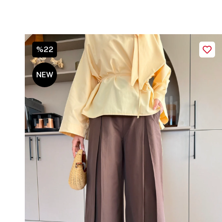
%22
NEW
ITEM