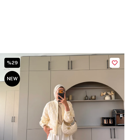
%29
NEW
ITEM