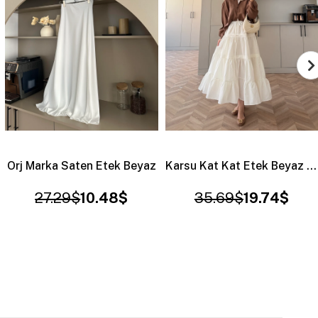
Karsu Kat Kat Etek Beyaz (4487)
Sohe Oysho Pantolon Bej (3152)
35.69$
19.74$
41.99$
29.64$