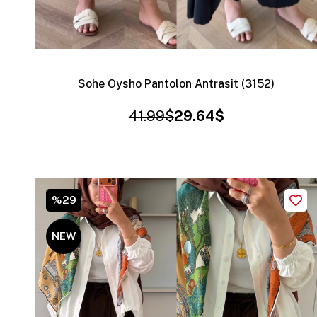
Sohe Oysho Pantolon Antrasit (3152)
41.99$
29.64$
%29
NEW
ITEM