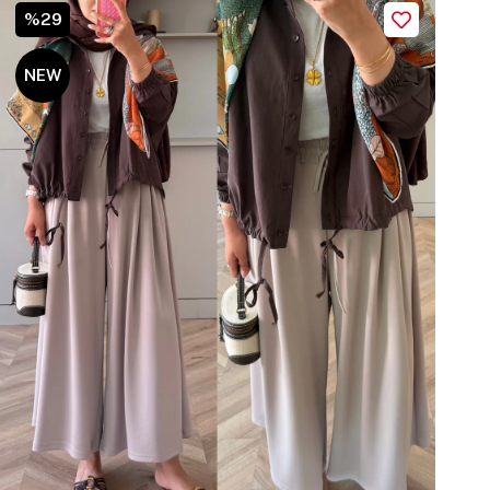
%29
NEW
ITEM