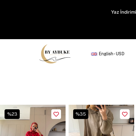
Yaz İndirimi
English - USD
%
35
%
23